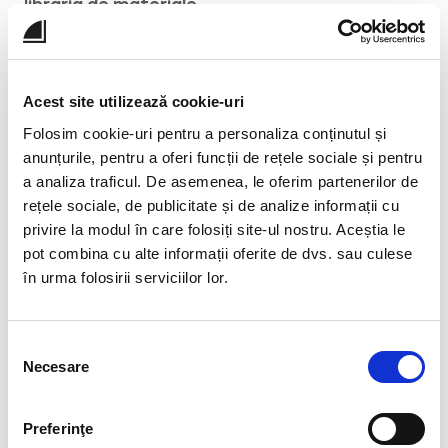
librăria de materiale.
Când vine vorba despre
principale diferențe pe
care le-a observat
înainte și după instalarea
platformei EDUS în școală, domnul director
Acest site utilizează cookie-uri
spune că
„s-au îmbunătățit rezultatele școlare
Folosim cookie-uri pentru a personaliza conținutul și
obținute de elevi și avem ceea ce se numește o
anunțurile, pentru a oferi funcții de rețele sociale și pentru
comunicare eficientă.”
Iar dacă e să vorbim
a analiza traficul. De asemenea, le oferim partenerilor de
despre
îmbunătățirile majore pe care le-a adus
rețele sociale, de publicitate și de analize informații cu
învățământul online
, pe listă ocupă loc de
privire la modul în care folosiți site-ul nostru. Aceștia le
frunte atât
prezența elevilor
la cursuri
, cât și
pot combina cu alte informații oferite de dvs. sau culese
rezultatele școlare generale.
în urma folosirii serviciilor lor.
În final, un singur adevăr ne motivează să
continuăm ceea ce facem:
„provocări sunt în
Selecția
fiecare zi, dar împreună cu echipa EDUS
Necesare
consimțământului
întotdeauna am găsit soluțiile cele mai bune”.
Mulțumim pentru încredere și promitem să vă fim
alături de fiecare dată!
Preferinţe