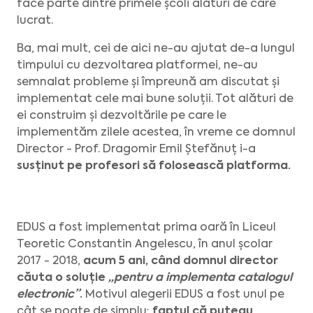
face parte dintre primele școli alături de care
lucrat.
Ba, mai mult, cei de aici ne-au ajutat de-a lungul
timpului cu dezvoltarea platformei, ne-au
semnalat probleme și împreună am discutat și
implementat cele mai bune soluții. Tot alături de
ei construim și dezvoltările pe care le
implementăm zilele acestea, în vreme ce domnul
Director - Prof. Dragomir Emil Ștefănuț i-a
susținut pe profesori să folosească platforma.
EDUS a fost implementat prima oară în Liceul
Teoretic Constantin Angelescu, în anul școlar
2017 - 2018,
acum 5 ani, când domnul director
căuta o soluție
„pentru a implementa catalogul
electronic”
.
Motivul alegerii EDUS a fost unul pe
cât se poate de simplu:
faptul că puteau