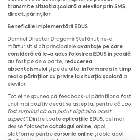
transmite situația școlară a elevilor prin SMS,
direct, părinților.
Beneficiile implementării EDUS
Domnul Director Dragomir Ștefănuț ne-a
mărturisit și că principalele
avantaje pe care
consideră că le-a adus folosirea EDUS în școală
au fost pe de o parte,
reducerea
absenteismului
și pe de alta,
informarea in timp
real a părinților cu privire la situația școlară
a
elevilor.
Tot el ne spunea că feedback-ul părinților a fost
unul mai pozitiv decât se aștepta, pentru că
„au
fost surprinși că am putut digitaliza acest
aspect”.
Dintre toate
aplicațiile EDUS
, cel mai
des se folosește
catalogul online
, apoi
platforma pentru
cursurile online
și abia apoi