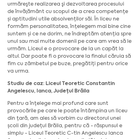
urmăreşte realizarea şi dezvoltarea procesului
de învăţământ cu scopul de a crea competențe
și aptitudini utile absolvenților săi. În liceu ne
formăm personalitatea, înțelegem mai bine cine
suntem și ce ne dorim, ne îndreptăm atenția spre
unul sau mai multe domenii pe care am vrea să le
urmăm. Liceul e o provocare de la un capăt la
altul. Dar poate fi o provocare la finalul căruia să
fim cu zâmbetul pe buze, pregătiți pentru orice
va urma.
Studiu de caz: Liceul Teoretic Constantin
Angelescu, Ianca, Județul Brăila
Pentru a înțelege mai profund care sunt
provocările pe care le poate întâmpina un liceu
din țară, am ales să vorbim cu directorul unei
școli din județul Brăila, pentru că - răspunsul e
simplu - Liceul Teoretic C-tin Angelescu Ianca