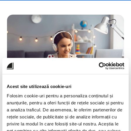
Acest site utilizează cookie-uri
Folosim cookie-uri pentru a personaliza conținutul și
anunțurile, pentru a oferi funcții de rețele sociale și pentru
#ÎmpreunăTransformămEducația
a analiza traficul. De asemenea, le oferim partenerilor de
Descoperă EDUS - platforma de organizare,
rețele sociale, de publicitate și de analize informații cu
evaluare, comunicare și sprijin în activitatea
privire la modul în care folosiți site-ul nostru. Aceștia le
școlară.
pot combina cu alte informații oferite de dvs. sau culese