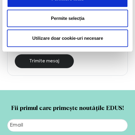
Permite selecția
Acest formular este protejat de reCAPTCHA, și se
Utilizare doar cookie-uri necesare
supune
Politicii de confidențialitate
și
Termenilor
de utilizare
Google.
Trimite mesaj
Fii primul care primește noutățile EDUS!