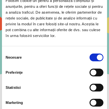
Folosim cookie-uri pentru a personaliza conținutul și
Suntem aici pentru a te sprijini în toate
anunțurile, pentru a oferi funcții de rețele sociale și pentru
provocările legate de procesul de
a analiza traficul. De asemenea, le oferim partenerilor de
digitalizare, instrumente moderne, cursuri
rețele sociale, de publicitate și de analize informații cu
sau consultanță în achiziții.
privire la modul în care folosiți site-ul nostru. Aceștia le
pot combina cu alte informații oferite de dvs. sau culese
Cere o ofertă
în urma folosirii serviciilor lor.
Selecția
Necesare
ÎMPREUNA TRANSFORMĂM EDUCAȚIA
consimțământului
Cursuri și training-uri pentru profesori
Preferinţe
Noua viziune EDUS urmărește în mod direct
îmbunătățirea procesului de învățare
și
Statistici
creșterea procentului de participare a elevilor la
cursuri, dar și
implicarea și motivarea
profesorilor
.
Marketing