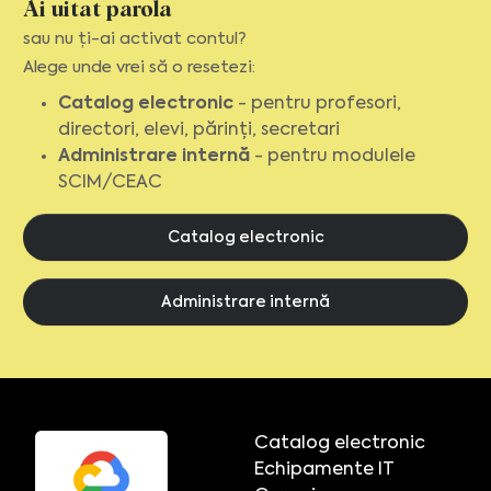
Ai uitat parola
sau nu ți-ai activat contul?
Alege unde vrei să o resetezi:
Catalog electronic
- pentru profesori,
directori, elevi, părinți, secretari
Administrare internă
- pentru modulele
SCIM/CEAC
Catalog electronic
Administrare internă
Catalog electronic
Echipamente IT