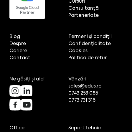
Cursuri
Consultanță
Parteneriate
Blog
Termeni și condiții
Despre
Confidențialitate
Cariere
Cookies
Contact
Politica de retur
Ne găsiți și aici
Vânzări
sales@edus.ro
0743 253 085
0773 731 316
Office
Suport tehnic