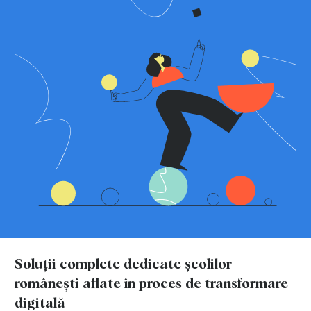
Soluții complete dedicate școlilor
românești aflate în proces de transformare
digitală