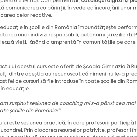
i pentru elevii lor. Complementar,
catalogul digital și
ză comunicarea cu părinții, în vederea încurajării unor 
voarea celor reactive.
 educație în școlile din România îmbunătățește perfo
oltarea unor indivizi responsabili, autonomi și rezilienți
lează vieți, lăsând o amprentă în comunitățile pe care 
ctului acestui curs este oferit de Școala Gimnazială 
 Mulți dintre aceștia au recunoscut că nimeni nu le-a p
 astfel de cursuri să fie introduse în toate școlile din Ro
 în educație.
 am susținut sesiunea de coaching mi s-a părut cea mai 
oate școlile din România!”
lui este sesiunea practică, în care profesorii participă 
xandrei. Prin alocarea resurselor potrivite, profesorii 