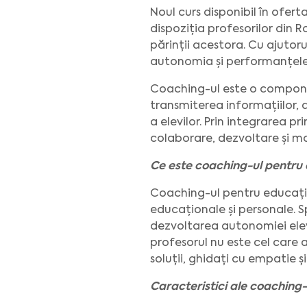
Noul curs disponibil în ofert
dispoziția profesorilor din R
părinții acestora. Cu ajutor
autonomia și performanțele el
Coaching-ul este o compone
transmiterea informațiilor, a
a elevilor. Prin integrarea pr
colaborare, dezvoltare și m
Ce este coaching-ul pentru
Coaching-ul pentru educație 
educaționale și personale. 
dezvoltarea autonomiei elevu
profesorul nu este cel care a
soluții, ghidați cu empatie ș
Caracteristici ale coaching-