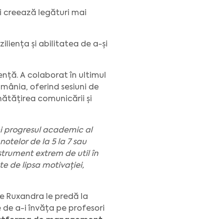
ii creează legături mai
ziliența și abilitatea de a-și
ență. A colaborat în ultimul
România, oferind sesiuni de
nătățirea comunicării și
ini progresul academic al
notelor de la 5 la 7 sau
strument extrem de util în
e de lipsa motivației,
re Ruxandra le predă la
e de a-i învăța pe profesori