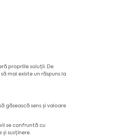
ă propriile soluții. De
 să mai existe un răspuns la
 să găsească sens și valoare
vii se confruntă cu
 și susținere.