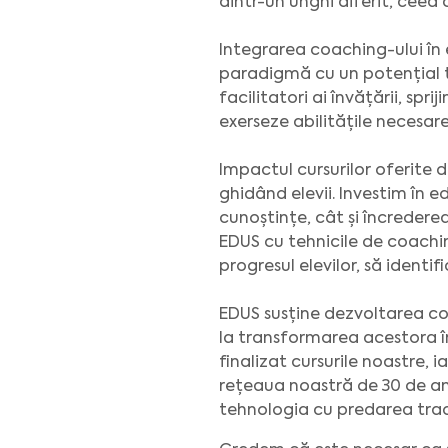
dintr-un unghi diferit, ceea
Integrarea coaching-ului în 
paradigmă cu un potențial tr
facilitatori ai învățării, spri
exerseze abilitățile necesar
Impactul cursurilor oferite 
ghidând elevii. Investim în e
cunoștințe, cât și încredere
EDUS cu tehnicile de coachin
progresul elevilor, să identifi
EDUS susține dezvoltarea cont
la transformarea acestora în
finalizat cursurile noastre,
rețeaua noastră de 30 de amb
tehnologia cu predarea tra