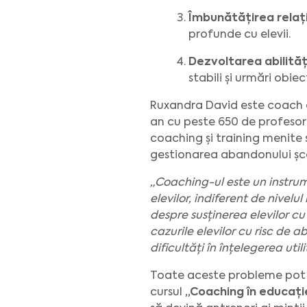
Îmbunătățirea relații
profunde cu elevii.
Dezvoltarea abilităț
stabili și urmări obiec
Ruxandra David este coach cer
an cu peste 650 de profesori,
coaching și training menite 
gestionarea abandonului șc
„Coaching-ul este un instrume
elevilor, indiferent de nivel
despre susținerea elevilor c
cazurile elevilor cu risc de 
dificultăți în înțelegerea uti
Toate aceste probleme pot fi
cursul
„Coaching în educați