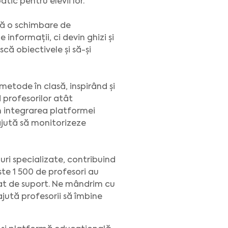
tic pentru elevii lor.
ntă o schimbare de
informații, ci devin ghizi și
ască obiectivele și să-și
metode în clasă, inspirând și
d profesorilor atât
in integrarea platformei
ajută să monitorizeze
-uri specializate, contribuind
te 1 500 de profesori au
ciat de suport. Ne mândrim cu
ajută profesorii să îmbine