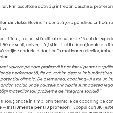
lor:
Prin ascultare activă și întrebări deschise, profesor
ilor de viață:
Elevii își îmbunătățesc gândirea critică, re
tive.
tificat, trainer și facilitator cu peste 15 ani de experi
 50 de școli, universități și instituții educaționale din 
să sprijine cadrele didactice în motivarea elevilor, îmbu
olar.
nt valoros pe care profesorii îl pot folosi pentru a sprij
ul lor de performanță, fie că vorbim despre îmbunătățirea 
u potențial olimpic. De asemenea, coaching-ul este un in
abandon școlar, unde cauzele principale sunt adesea legat
lității materiilor sau probleme de integrare socială.”
 soluționate în timp, prin tehnicile de coaching pe ca
e –
instrumente pentru profesori”
. Scopul cursului est