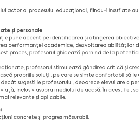
alul actor al procesului educațional, fiindu-i insuflate 
ate și personale
ie pune accent pe identificarea și atingerea obiectivelo
rea performanței academice, dezvoltarea abilităților d
 acest proces, profesorul ghidează pornind de la potențial
recționate, profesorul stimulează gândirea critică și crea
scă propriile soluții, pe care se simte confortabil să le
decât sugestiile profesorului, deoarece elevul are o pe
viață, inclusiv asupra mediului de acasă. În acest fel, so
 mai relevante și aplicabile.
ii
țiuni concrete și progres măsurabil.