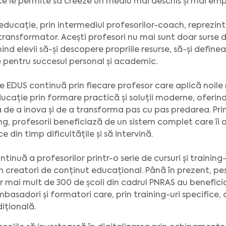
 ce le permite să creeze un mediu mai deschis și mai empa
educație, prin intermediul profesorilor-coach, reprezi
ansformator. Acești profesori nu mai sunt doar surse de 
jinind elevii să-și descopere propriile resurse, să-și define
e pentru succesul personal și academic.
de EDUS continuă prin fiecare profesor care aplică noile 
ducație prin formare practică și soluții moderne, oferin
a de a inova și de a transforma pas cu pas predarea. Pr
g, profesorii beneficiază de un sistem complet care îi 
ce din timp dificultățile și să intervină.
inuă a profesorilor printr-o serie de cursuri și training
 creatori de conținut educațional. Până în prezent, pes
 iar mai mult de 300 de școli din cadrul PNRAS au benefi
asadori și formatori care, prin training-uri specifice, 
dițională.