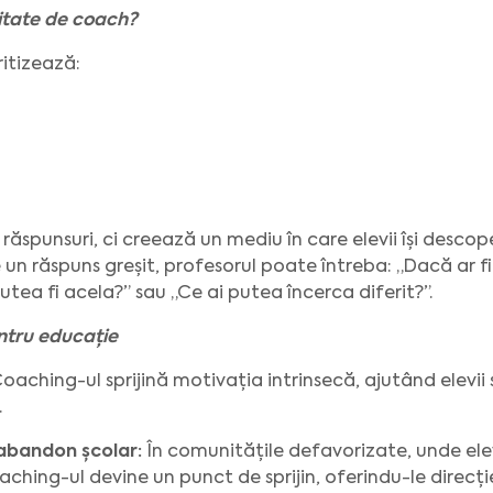
itate de coach?
ritizează:
spunsuri, ci creează un mediu în care elevii își descoper
 un răspuns greșit, profesorul poate întreba: „Dacă ar fi
utea fi acela?” sau „Ce ai putea încerca diferit?”.
entru educație
oaching-ul sprijină motivația intrinsecă, ajutând elevii
.
abandon școlar:
În comunitățile defavorizate, unde ele
aching-ul devine un punct de sprijin, oferindu-le direcție