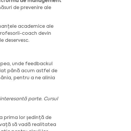
 platforma de management
măsuri de prevenire ale
rmanțele academice ale
. Profesorii-coach devin
le deservesc.
Rupea, unde feedbackul
redat până acum astfel de
mânia, pentru a ne alinia
interesantă parte. Cursul
la prima lor ședință de
învață să vadă realitatea