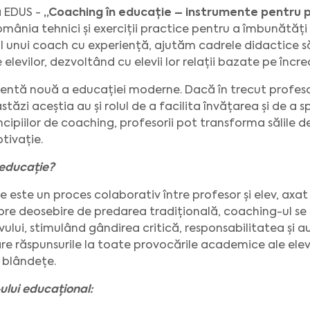
a EDUS -
„Coaching în educație – instrumente pentru p
omânia tehnici și exerciții practice pentru a îmbunătăți 
ul unui coach cu experiență, ajutăm cadrele didactice s
evilor, dezvoltând cu elevii lor relații bazate pe încred
ntă nouă a educației moderne. Dacă în trecut profeso
stăzi aceștia au și rolul de a facilita învățarea și de a 
incipiilor de coaching, profesorii pot transforma sălile de
otivație.
 educație?
este un proces colaborativ între profesor și elev, axat
Spre deosebire de predarea tradițională, coaching-ul s
lui, stimulând gândirea critică, responsabilitatea și au
re răspunsurile la toate provocările academice ale elevilor
i blândețe.
ului educațional: