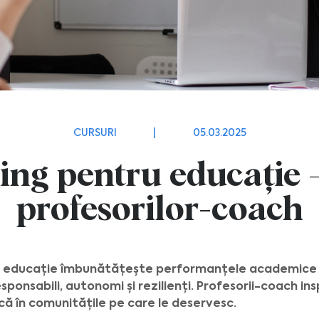
CURSURI
|
05.03.2025
ng pentru educație 
profesorilor-coach
 educație îmbunătățește performanțele academice ale
sponsabili, autonomi și rezilienți. Profesorii-coach ins
ă în comunitățile pe care le deservesc.