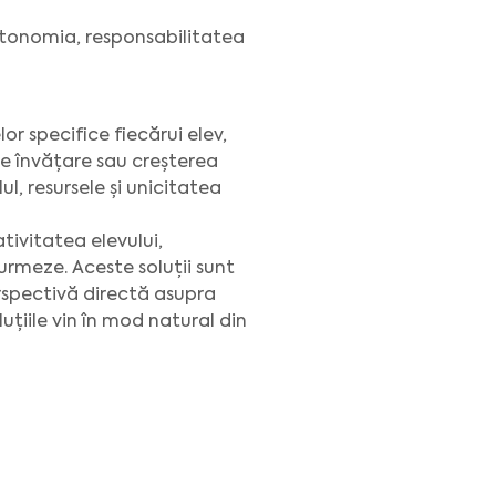
autonomia, responsabilitatea
r specifice fiecărui elev,
e învățare sau creșterea
ul, resursele și unicitatea
tivitatea elevului,
 urmeze. Aceste soluții sunt
rspectivă directă asupra
luțiile vin în mod natural din