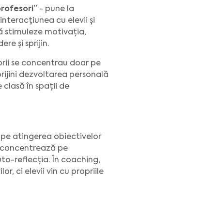
rofesori”
- pune la
interacțiunea cu elevii și
ă stimuleze motivația,
ere și sprijin.
rii se concentrau doar pe
sprijini dezvoltarea personală
 clasă în spații de
 pe atingerea obiectivelor
e concentrează pe
to-reflecția. În coaching,
, ci elevii vin cu propriile