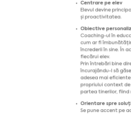
Centrare pe elev
Elevul devine princip
și proactivitatea.
Obiective personaliz
Coaching-ul în educaț
cum ar fi îmbunătăți
încrederii în sine. În
fiecărui elev.
Prin întrebări bine di
încurajându-l să găsea
adesea mai eficiente 
propriului context de 
partea tinerilor, fiind
Orientare spre soluț
Se pune accent pe ac