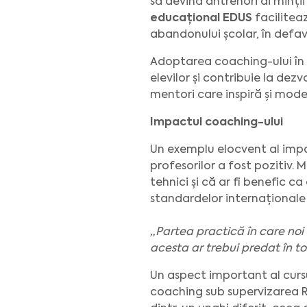
să devină antrenori ai minți
educațional EDUS
facilitea
abandonului școlar, în defa
Adoptarea coaching-ului în
elevilor și contribuie la dezv
mentori care inspiră și mode
Impactul coaching-ului
Un exemplu elocvent al impa
profesorilor a fost pozitiv.
tehnici și că ar fi benefic ca
standardelor internaționale
„Partea practică în care noi
acesta ar trebui predat în t
Un aspect important al cursu
coaching sub supervizarea Ru