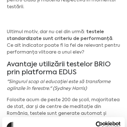
pentru clasa și materia respectivă în momentul
testării.
Ultimul motiv, dar nu cel din urmă:
testele
standardizate sunt criteriu de performanță
.
Ce alt indicator poate fi la fel de relevant pentru
performanța viitoare a unui elev?
Avantaje utilizării testelor BRIO
prin platforma EDUS
"Singurul scop al educației este să transforme
oglinzile în ferestre." (Sydney Harris)
Folosite acum de peste 200 de școli, majoritatea
de stat, dar și de centre de meditație din
România, testele sunt generate automat și
diferit pentru fiecare elev. Deși itemii sunt diferiți