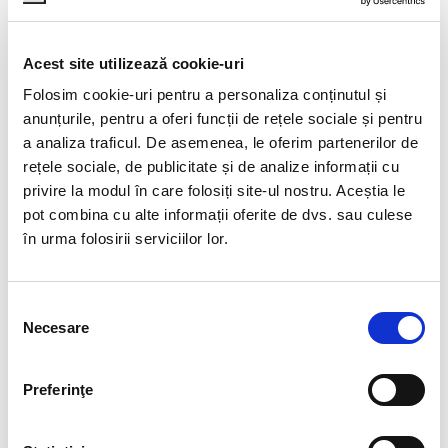
de la un elev la altul, standardul de dificultate
rămâne același, iar subiectele se generează
automat dintr-o bibliotecă colosală. De
Acest site utilizează cookie-uri
exemplu, cele de Matematică sunt aprobate de
Folosim cookie-uri pentru a personaliza conținutul și
Gazeta Matematică. La final, profesorul nu mai
anunțurile, pentru a oferi funcții de rețele sociale și pentru
trebuie să corecteze tezele, grila de evaluare
a analiza traficul. De asemenea, le oferim partenerilor de
fiind setată automat. Provocator, nu?
rețele sociale, de publicitate și de analize informații cu
Ei bine, dacă folosiți deja platforma EDUS, atunci
privire la modul în care folosiți site-ul nostru. Aceștia le
poate cunoașteți și avantajele testelor
pot combina cu alte informații oferite de dvs. sau culese
standardizate. Dacă nu ați apucat încă să le
în urma folosirii serviciilor lor.
aprofundați, vă facem noi cunoștință cu o parte
dintre acestea:
Selecția
testele standardizate reprezintă
cel mai
Necesare
consimțământului
modern instrument educațional
;
testele standardizate cresc performanța
Preferinţe
și, implicit cresc notele la evaluarea
națională și promovabilitatea la Bac;