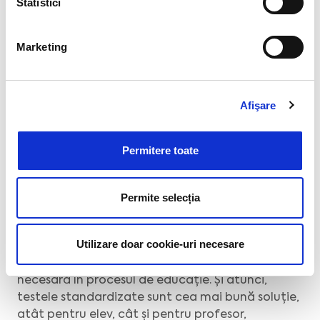
Statistici
se pot crea examene proprii de simulare și
sesiuni de testare în școală;
Marketing
testele BRIO consolidează și relația
educațională cu elevii și părinții;
rezultatul fiecărui elev oferă un raport de
Afişare
evaluare complex;
rapoartele de evaluare sunt accesibile și
Permitere toate
părinților;
rezultatele elevilor pot fi trecute ca note
Permite selecția
în catalog.
Știm foarte bine că
incorectitudinea în
Utilizare doar cookie-uri necesare
evaluare duce la performanțe mai scăzute
,
însă, vrem nu vrem, evaluarea este o experiență
necesară în procesul de educație. Și atunci,
testele standardizate sunt cea mai bună soluție,
atât pentru elev, cât și pentru profesor,