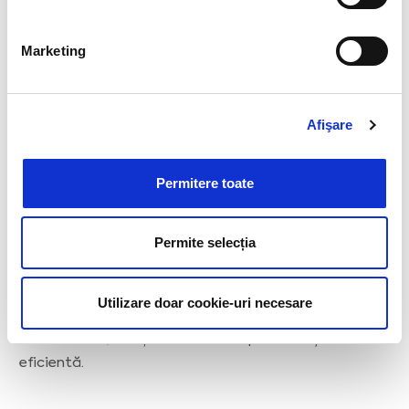
care elevii percep școala. Împreună combatem ideea
că sistemul educațional este învechit și nu oferă
Marketing
acces la informații noi sau utile pentru dezvoltarea lor.
Afişare
Permitere toate
Experiență interactivă
Permite selecția
Sesiunile de formare sunt dinamice și bazate pe
interacțiune. Profesorii au oportunitatea de a
experimenta direct noile tehnologii educaționale sau
Utilizare doar cookie-uri necesare
concepte prezentate. Prin simulări și activități
colaborative, învățarea devine captivantă și
eficientă.