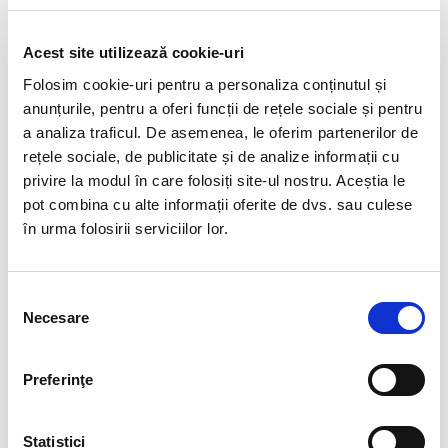
Învățare prin practică
Acest site utilizează cookie-uri
Folosim cookie-uri pentru a personaliza conținutul și
Cursurile EDUS pun accent pe exerciții practice și
anunțurile, pentru a oferi funcții de rețele sociale și pentru
studii de caz, astfel încât profesorii să poată aplica la
a analiza traficul. De asemenea, le oferim partenerilor de
clasă imediat conceptele învățate. Prin scenarii
rețele sociale, de publicitate și de analize informații cu
concrete și exemple relevante, aceștia dobândesc
privire la modul în care folosiți site-ul nostru. Aceștia le
abilități ușor de implementat în activitatea de zi cu
pot combina cu alte informații oferite de dvs. sau culese
zi.
în urma folosirii serviciilor lor.
Selecția
Necesare
consimțământului
Preferinţe
Performanță
Cu ajutorul cursurilor EDUS, profesorii schimbă modul în
Statistici